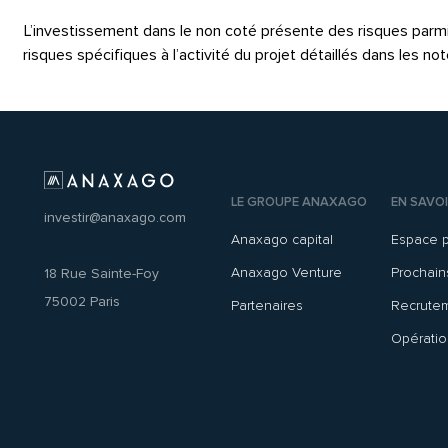
L’investissement dans le non coté présente des risques parmi les
risques spécifiques à l’activité du projet détaillés dans les 
LE GROUPE ANAXAGO
EN SAVOI
investir@anaxago.com
Anaxago capital
Espace 
Anaxago Venture
Prochai
18 Rue Sainte-Foy
75002 Paris
Partenaires
Recrute
Opératio