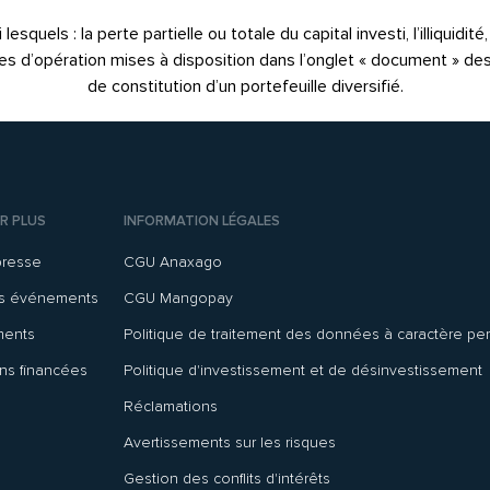
quels : la perte partielle ou totale du capital investi, l’illiquidit
notes d’opération mises à disposition dans l’onglet « document » de
de constitution d’un portefeuille diversifié.
R PLUS
INFORMATION LÉGALES
presse
CGU Anaxago
ns événements
CGU Mangopay
ments
Politique de traitement des données à caractère pe
ns financées
Politique d'investissement et de désinvestissement
Réclamations
Avertissements sur les risques
Gestion des conflits d'intérêts