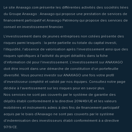
Le site Anaxago.com présente les différentes activités des sociétés liées
du Groupe Anaxago : Anaxago qui propose une prestation de services de
financement participatif et Anaxago Patrimony qui propose des services de
conseil en investissement financier.
L'investissement dans de jeunes entreprises non cotées présente des
risques parmi lesquels : la perte partielle ou totale du capital investi,
l'illiquidité, l'absence de valorisation après l'investissement ainsi que des
risques spécifiques à l'activité du projet détaillés dans la fiche
d'information clé pour l'investissement. L'investissement sur ANAXAGO
doit être inscrit dans une démarche de constitution d'un portefeuille
diversifié. Vous pourrez investir sur ANAXAGO une fois votre profil
d'investisseur complété et validé par nos équipes. Consultez notre page
dédiée à l'avertissement sur les risques pour en savoir plus.
Nos services ne sont pas couverts par le système de garantie des
dépôts établi conformément à la directive 2014/49/UE et les valeurs
mobilières et instruments admis à des fins de financement participatif
acquis par le biais d’Anaxago ne sont pas couverts par le système
d’indemnisation des investisseurs établi conformément à a directive
97/9/CE.