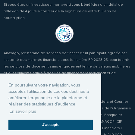
Si vous êtes un investisseur non averti vous bénéficiez d’un délai de
réflexion de 4 jours à compter de la signature de votre bulletin de
souscription.
Anaxago, prestataire de services de financement participatif, agréée par
l’autorité des marchés financiers sous le numéro FP-2023-25, pour fournir
les services de placement sans engagement ferme de valeurs mobilières
et d'instruments admis à des fins de financement participatif et de
réception transmission d'ordres clients.
En poursuivant votre navigation, vous
acceptez l’utilisation de cookies destinés à
améliorer l'ergonomie de la plateforme et
Anaxago Patrimony, conseiller en Investissements Financiers et Courtier
réaliser des statistiques d'audience.
d'Assurance ou de réassurance (COA) immatriculée auprès de l’Organisme
En savoir plus
pour le Registre unique des Intermédiaires en Assurance, Banque et
Finance (ORIAS) sous le numéro 19001970. Membre de l'ANACOFI-CIF
J'accepte
n°E009115 association agréée par l'Autorité des Marchés Financiers |
Responsabilité Civile Professionnelle MMA IARD Police n°114.240.090