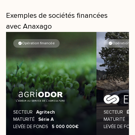
Exemples de sociétés financées
avec Anaxago
Opération financée
Opération fi
SECTEUR
Agritech
SECTEUR
Éne
MATURITÉ
Série A
MATURITÉ
Sé
LEVÉE DE FONDS
5 000 000€
LEVÉE DE FON