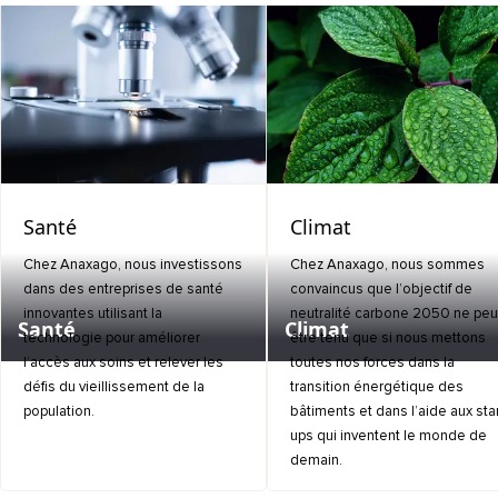
Santé
Climat
Chez Anaxago, nous investissons
Chez Anaxago, nous sommes
dans des entreprises de santé
convaincus que l’objectif de
innovantes utilisant la
neutralité carbone 2050 ne peu
Santé
Climat
technologie pour améliorer
être tenu que si nous mettons
l’accès aux soins et relever les
toutes nos forces dans la
défis du vieillissement de la
transition énergétique des
population.
bâtiments et dans l’aide aux star
ups qui inventent le monde de
demain.