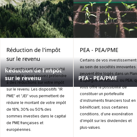
Réduction de l'impôt
PEA - PEA/PME
sur le revenu
Certains de vos investissement
au sein de sociétés innovantes
Réduction de l'impôt
En investissant dans une société
peuvent être logés dans un Plan
innovante, vous pouvez prétendre
sur le revenu
PEA - PEA/PME
d’Épargne en Actions, ou PEA, q
à des réductions sur votre impôt
vous offre la possibilité de
sur le revenu. Les dispositifs "IR
constituer un portefeuille
PME" et "JEI" vous permettent de
d’instruments financiers tout en
réduire le montant de votre impôt
bénéficiant, sous certaines
de 18%, 30% ou 50% des
conditions, d'une exonération
sommes investies dans le capital
d'impôt sur les dividendes et
de PME françaises et
plus-values.
européennes.