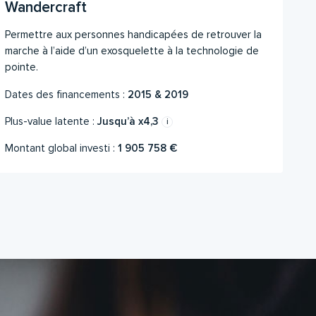
Wandercraft
Ju
Permettre aux personnes handicapées de retrouver la
L’a
marche à l’aide d’un exosquelette à la technologie de
arr
pointe.
bie
Dates des financements :
2015 & 2019
Da
Plus-value latente :
Jusqu’à x4,3
Re
Montant global investi :
1 905 758 €
Mon