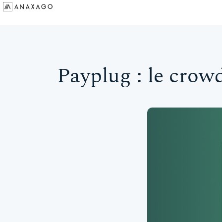
Investir
Groupe Anaxago
Ressources
Payplug : le crow