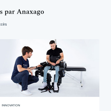
és par Anaxago
ccès
INNOVATION
IMM