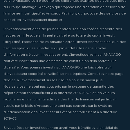
Le site Anaxago.com présente les différentes activités des sociétés liées
du Groupe Anaxago : Anaxago qui propose une prestation de services de
financement participatif et Anaxago Patrimony qui propose des services de
conseil en investissement financier.
L'investissement dans de jeunes entreprises non cotées présente des
risques parmi lesquels : la perte partielle ou totale du capital investi,
l'illiquidité, l'absence de valorisation après l'investissement ainsi que des
risques spécifiques à l'activité du projet détaillés dans la fiche
d'information clé pour l'investissement. L'investissement sur ANAXAGO
doit être inscrit dans une démarche de constitution d'un portefeuille
diversifié. Vous pourrez investir sur ANAXAGO une fois votre profil
d'investisseur complété et validé par nos équipes. Consultez notre page
dédiée à l'avertissement sur les risques pour en savoir plus.
Nos services ne sont pas couverts par le système de garantie des
dépôts établi conformément à la directive 2014/49/UE et les valeurs
mobilières et instruments admis à des fins de financement participatif
acquis par le biais d’Anaxago ne sont pas couverts par le système
d’indemnisation des investisseurs établi conformément à a directive
97/9/CE.
Si vous êtes un investisseur non averti vous bénéficiez d’un délai de