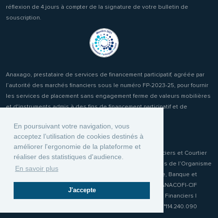
réflexion de 4 jours à compter de la signature de votre bulletin de
souscription.
Anaxago, prestataire de services de financement participatif, agréée par
l’autorité des marchés financiers sous le numéro FP-2023-25, pour fournir
les services de placement sans engagement ferme de valeurs mobilières
et d'instruments admis à des fins de financement participatif et de
réception transmission d'ordres clients.
En poursuivant votre navigation, vous
acceptez l’utilisation de cookies destinés à
améliorer l'ergonomie de la plateforme et
Anaxago Patrimony, conseiller en Investissements Financiers et Courtier
réaliser des statistiques d'audience.
d'Assurance ou de réassurance (COA) immatriculée auprès de l’Organisme
En savoir plus
pour le Registre unique des Intermédiaires en Assurance, Banque et
Finance (ORIAS) sous le numéro 19001970. Membre de l'ANACOFI-CIF
J'accepte
n°E009115 association agréée par l'Autorité des Marchés Financiers |
Responsabilité Civile Professionnelle MMA IARD Police n°114.240.090