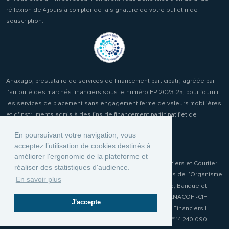
réflexion de 4 jours à compter de la signature de votre bulletin de
souscription.
Anaxago, prestataire de services de financement participatif, agréée par
l’autorité des marchés financiers sous le numéro FP-2023-25, pour fournir
les services de placement sans engagement ferme de valeurs mobilières
et d'instruments admis à des fins de financement participatif et de
réception transmission d'ordres clients.
En poursuivant votre navigation, vous
acceptez l’utilisation de cookies destinés à
améliorer l'ergonomie de la plateforme et
Anaxago Patrimony, conseiller en Investissements Financiers et Courtier
réaliser des statistiques d'audience.
d'Assurance ou de réassurance (COA) immatriculée auprès de l’Organisme
En savoir plus
pour le Registre unique des Intermédiaires en Assurance, Banque et
Finance (ORIAS) sous le numéro 19001970. Membre de l'ANACOFI-CIF
J'accepte
n°E009115 association agréée par l'Autorité des Marchés Financiers |
Responsabilité Civile Professionnelle MMA IARD Police n°114.240.090