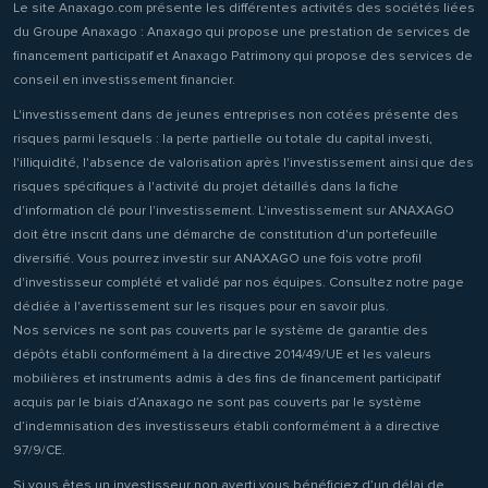
Le site Anaxago.com présente les différentes activités des sociétés liées
du Groupe Anaxago : Anaxago qui propose une prestation de services de
financement participatif et Anaxago Patrimony qui propose des services de
conseil en investissement financier.
L'investissement dans de jeunes entreprises non cotées présente des
risques parmi lesquels : la perte partielle ou totale du capital investi,
l'illiquidité, l'absence de valorisation après l'investissement ainsi que des
risques spécifiques à l'activité du projet détaillés dans la fiche
d'information clé pour l'investissement. L'investissement sur ANAXAGO
doit être inscrit dans une démarche de constitution d'un portefeuille
diversifié. Vous pourrez investir sur ANAXAGO une fois votre profil
d'investisseur complété et validé par nos équipes. Consultez notre page
dédiée à l'avertissement sur les risques pour en savoir plus.
Nos services ne sont pas couverts par le système de garantie des
dépôts établi conformément à la directive 2014/49/UE et les valeurs
mobilières et instruments admis à des fins de financement participatif
acquis par le biais d’Anaxago ne sont pas couverts par le système
d’indemnisation des investisseurs établi conformément à a directive
97/9/CE.
Si vous êtes un investisseur non averti vous bénéficiez d’un délai de