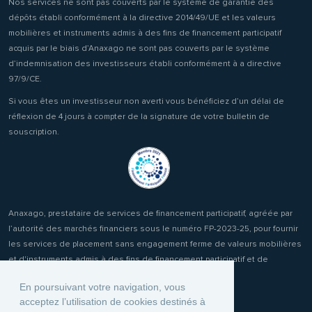
Nos services ne sont pas couverts par le système de garantie des
dépôts établi conformément à la directive 2014/49/UE et les valeurs
mobilières et instruments admis à des fins de financement participatif
acquis par le biais d’Anaxago ne sont pas couverts par le système
d’indemnisation des investisseurs établi conformément à a directive
97/9/CE.
Si vous êtes un investisseur non averti vous bénéficiez d’un délai de
réflexion de 4 jours à compter de la signature de votre bulletin de
souscription.
Anaxago, prestataire de services de financement participatif, agréée par
l’autorité des marchés financiers sous le numéro FP-2023-25, pour fournir
les services de placement sans engagement ferme de valeurs mobilières
et d'instruments admis à des fins de financement participatif et de
réception transmission d'ordres clients.
En poursuivant votre navigation, vous
acceptez l’utilisation de cookies destinés à