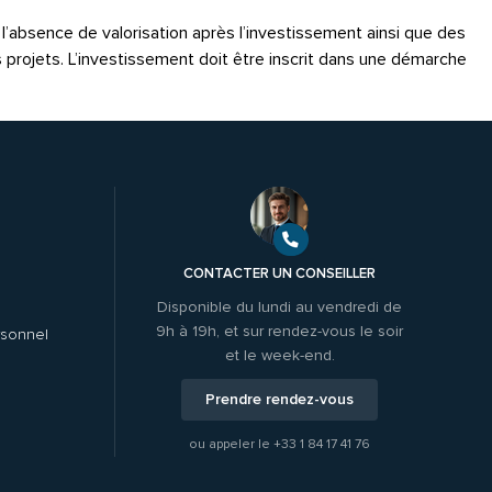
é, l’absence de valorisation après l’investissement ainsi que des
s projets. L’investissement doit être inscrit dans une démarche
CONTACTER UN CONSEILLER
Disponible du lundi au vendredi de
9h à 19h, et sur rendez-vous le soir
rsonnel
et le week-end.
Prendre rendez-vous
ou appeler le
+33 1 84 17 41 76