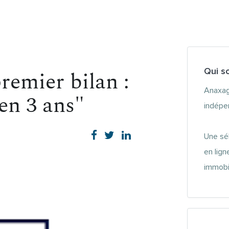
Qui s
remier bilan :
Anaxag
en 3 ans"
indépe
Une sé
en lign
immobil