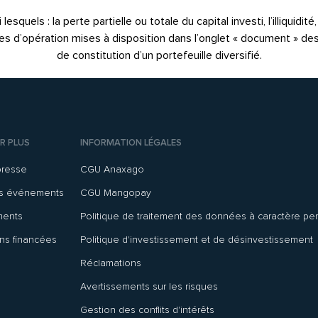
quels : la perte partielle ou totale du capital investi, l’illiquidit
notes d’opération mises à disposition dans l’onglet « document » de
de constitution d’un portefeuille diversifié.
R PLUS
INFORMATION LÉGALES
presse
CGU Anaxago
ns événements
CGU Mangopay
ments
Politique de traitement des données à caractère pe
ns financées
Politique d'investissement et de désinvestissement
Réclamations
Avertissements sur les risques
Gestion des conflits d'intérêts