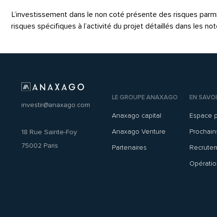
L’investissement dans le non coté présente des risques parmi les
risques spécifiques à l’activité du projet détaillés dans les 
LE GROUPE ANAXAGO
EN SAVOI
investir@anaxago.com
Anaxago capital
Espace 
Anaxago Venture
Prochai
18 Rue Sainte-Foy
75002 Paris
Partenaires
Recrute
Opératio