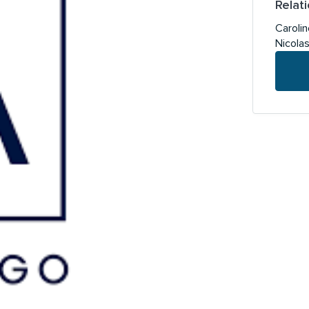
Relat
Caroli
Nicola