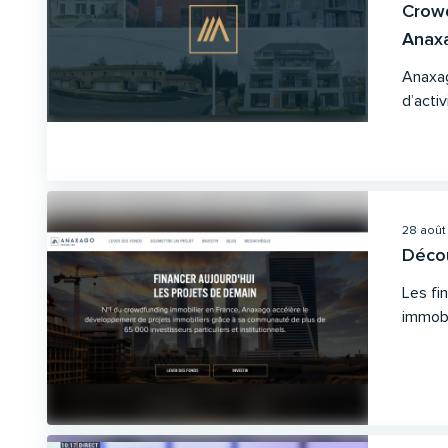
Crowd
Anax
Anaxag
d’activi
28 août
Décou
Les fi
immobil