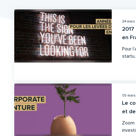
24 mars
2017 
en Fr
Pour l
startu..
05 mars
Le co
et des
Zoom s
invest