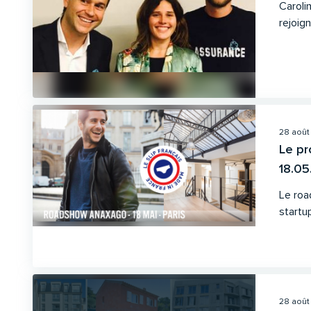
Caroli
rejoign
28 août
Le p
18.05
Le roa
startup
28 août