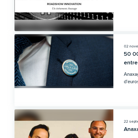
02 nove
50 00
entrep
Anaxag
d'euros
22 sept
Anaxa