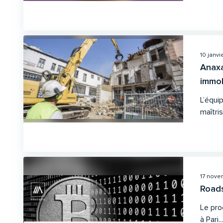
10 janvi
Anax
immobi
L’équi
maîtris
17 nove
Roads
Le pro
à Pari..