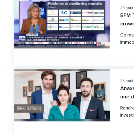
28 août
BFM T
crowd
Ce mat
immobi
28 août
Anaxa
une d.
Rendre
investis