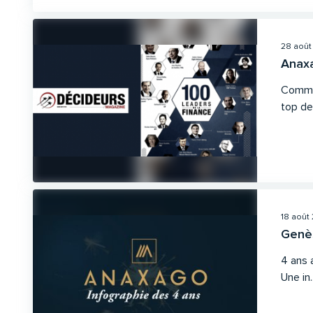
28 août
Anaxa
Comme 
top des
18 août
Genès
4 ans 
Une in..