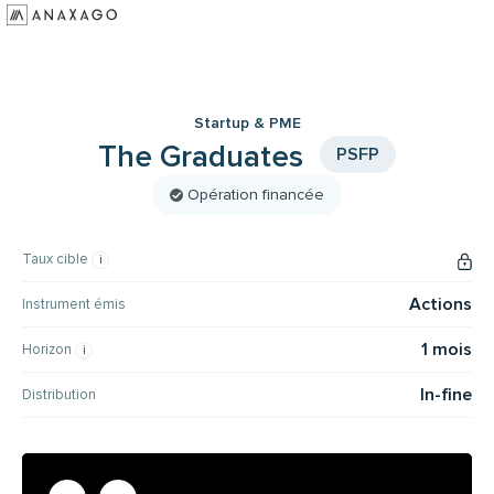
Investir
Groupe Anaxago
Startup & PME
Ressources
The Graduates
PSFP
Opération financée
Taux cible
Actions
Instrument émis
1 mois
Horizon
In-fine
Distribution