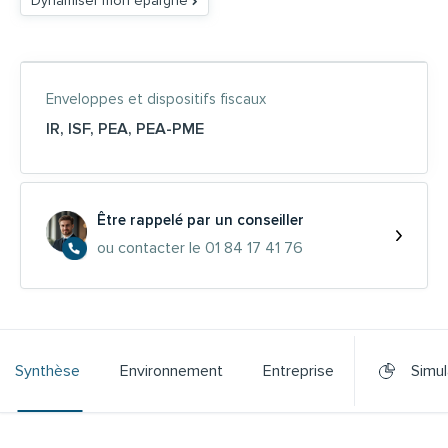
Dynamiser mon épargne
Enveloppes et dispositifs fiscaux
IR
,
ISF
,
PEA
,
PEA-PME
Être rappelé par un conseiller
ou contacter le 01 84 17 41 76
Synthèse
Environnement
Entreprise
Simul