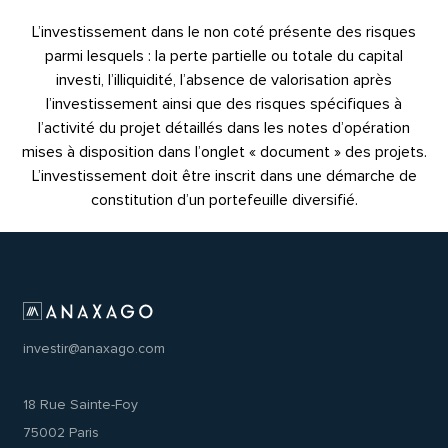
L’investissement dans le non coté présente des risques
parmi lesquels : la perte partielle ou totale du capital
investi, l’illiquidité, l’absence de valorisation après
l’investissement ainsi que des risques spécifiques à
l’activité du projet détaillés dans les notes d’opération
mises à disposition dans l’onglet « document » des projets.
L’investissement doit être inscrit dans une démarche de
constitution d’un portefeuille diversifié.
investir@anaxago.com
18 Rue Sainte-Foy
75002 Paris