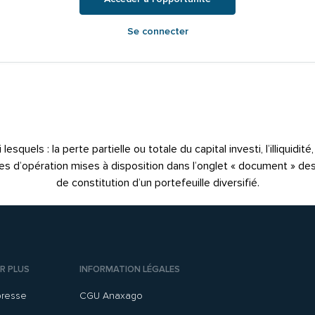
Se connecter
quels : la perte partielle ou totale du capital investi, l’illiquidit
notes d’opération mises à disposition dans l’onglet « document » de
de constitution d’un portefeuille diversifié.
R PLUS
INFORMATION LÉGALES
presse
CGU Anaxago