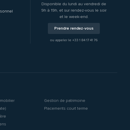
Disponible du lundi au vendredi de
9h à 19h, et sur rendez-vous le soir
rsonnel
et le week-end.
Prendre rendez-vous
ou appeler le
+33 1 84 17 41 76
mobilier
Gestion de patrimoine
ate)
Placements court terme
ière
iens