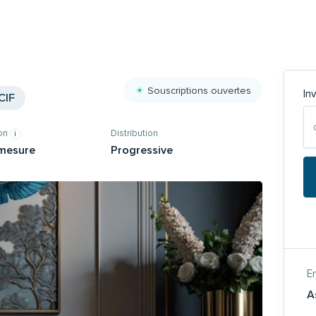
Souscriptions ouvertes
In
CIF
zon
Distribution
mesure
Progressive
En
A