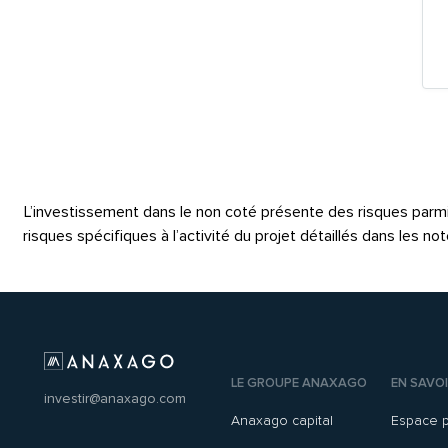
L’investissement dans le non coté présente des risques parmi les
risques spécifiques à l’activité du projet détaillés dans les 
LE GROUPE ANAXAGO
EN SAVOI
investir@anaxago.com
Anaxago capital
Espace 