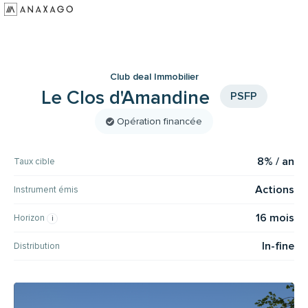
Investir
Groupe Anaxago
Club deal Immobilier
Ressources
Le Clos d'Amandine
PSFP
Opération financée
8% / an
Taux cible
Actions
Instrument émis
16 mois
Horizon
In-fine
Distribution