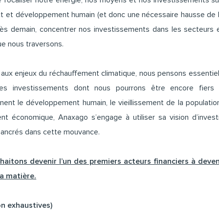
de focaliser notre énergie, nos moyens et nos investissements su
ct et développement humain (et donc une nécessaire hausse de l
, dès demain, concentrer nos investissements dans les secteurs e
ue nous traversons.
 aux enjeux du réchauffement climatique, nous pensons essentiel 
des investissements dont nous pourrons être encore fier
rnent le développement humain, le vieillissement de la populatio
 économique, Anaxago s’engage à utiliser sa vision d’investi
t ancrés dans cette mouvance.
aitons devenir l’un des premiers acteurs financiers à deve
a matière.
non exhaustives)