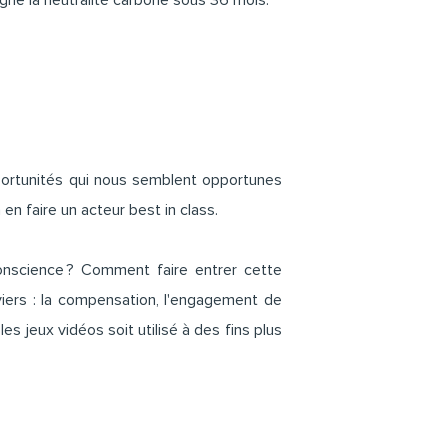
gne la neutralité carbone sous 36 mois.
portunités qui nous semblent opportunes
en faire un acteur best in class.
onscience ? Comment faire entrer cette
leviers : la compensation, l'engagement de
es jeux vidéos soit utilisé à des fins plus
o