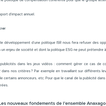
ne politique de compensation cohérente pour que le groupe attei
apport d'impact annuel.
trer
 le développement d’une politique ISR nous fera refuser des op
à un enjeu de société et dont la politique ESG ne peut prétendre à 
 publicités dans les jeux vidéos : comment gérer ce cas de c
ISR dans nos critères ? Par exemple en travaillant sur différents 
de certains annonceurs, etc. Pour que le canal de la publicité dans l
rées.
Les nouveaux fondements de l’ensemble Anaxag