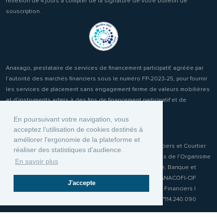
réflexion de 4 jours à compter de la signature de votre bulletin de
souscription.
Anaxago, prestataire de services de financement participatif, agréée par
l’autorité des marchés financiers sous le numéro FP-2023-25, pour fournir
les services de placement sans engagement ferme de valeurs mobilières
et d'instruments admis à des fins de financement participatif et de
réception transmission d'ordres clients.
En poursuivant votre navigation, vous
acceptez l’utilisation de cookies destinés à
améliorer l'ergonomie de la plateforme et
Anaxago Patrimony, conseiller en Investissements Financiers et Courtier
réaliser des statistiques d'audience.
d'Assurance ou de réassurance (COA) immatriculée auprès de l’Organisme
En savoir plus
pour le Registre unique des Intermédiaires en Assurance, Banque et
Finance (ORIAS) sous le numéro 19001970. Membre de l'ANACOFI-CIF
J'accepte
n°E009115 association agréée par l'Autorité des Marchés Financiers |
Responsabilité Civile Professionnelle MMA IARD Police n°114.240.090