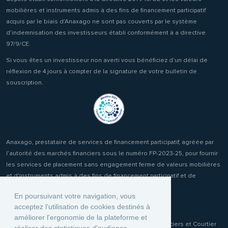
mobilières et instruments admis à des fins de financement participatif
acquis par le biais d’Anaxago ne sont pas couverts par le système
d’indemnisation des investisseurs établi conformément à a directive
97/9/CE.
Si vous êtes un investisseur non averti vous bénéficiez d’un délai de
réflexion de 4 jours à compter de la signature de votre bulletin de
souscription.
Anaxago, prestataire de services de financement participatif, agréée par
l’autorité des marchés financiers sous le numéro FP-2023-25, pour fournir
les services de placement sans engagement ferme de valeurs mobilières
et d'instruments admis à des fins de financement participatif et de
réception transmission d'ordres clients.
En poursuivant votre navigation, vous
acceptez l’utilisation de cookies destinés à
améliorer l'ergonomie de la plateforme et
Anaxago Patrimony, conseiller en Investissements Financiers et Courtier