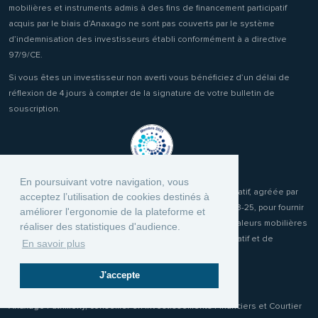
mobilières et instruments admis à des fins de financement participatif
acquis par le biais d’Anaxago ne sont pas couverts par le système
d’indemnisation des investisseurs établi conformément à a directive
97/9/CE.
Si vous êtes un investisseur non averti vous bénéficiez d’un délai de
réflexion de 4 jours à compter de la signature de votre bulletin de
souscription.
En poursuivant votre navigation, vous
Anaxago, prestataire de services de financement participatif, agréée par
acceptez l’utilisation de cookies destinés à
l’autorité des marchés financiers sous le numéro FP-2023-25, pour fournir
améliorer l'ergonomie de la plateforme et
les services de placement sans engagement ferme de valeurs mobilières
réaliser des statistiques d'audience.
et d'instruments admis à des fins de financement participatif et de
En savoir plus
réception transmission d'ordres clients.
J'accepte
Anaxago Patrimony, conseiller en Investissements Financiers et Courtier