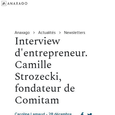
Investir
Groupe Anaxago
Ressources
Anaxago
Actualités
Newsletters
Interview
d'entrepreneur.
Camille
Strozecki,
fondateur de
Comitam
Caroline Lamaud
-
28 décembre