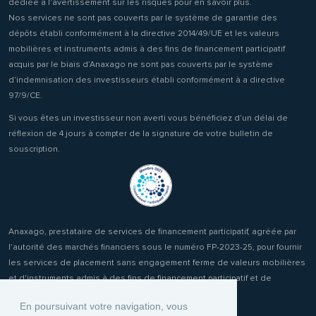
dédiée à l'avertissement sur les risques pour en savoir plus.
Nos services ne sont pas couverts par le système de garantie des
dépôts établi conformément à la directive 2014/49/UE et les valeurs
mobilières et instruments admis à des fins de financement participatif
acquis par le biais d’Anaxago ne sont pas couverts par le système
d’indemnisation des investisseurs établi conformément à a directive
97/9/CE.
Si vous êtes un investisseur non averti vous bénéficiez d’un délai de
réflexion de 4 jours à compter de la signature de votre bulletin de
souscription.
Anaxago, prestataire de services de financement participatif, agréée par
l’autorité des marchés financiers sous le numéro FP-2023-25, pour fournir
les services de placement sans engagement ferme de valeurs mobilières
et d'instruments admis à des fins de financement participatif et de
réception transmission d'ordres clients.
En poursuivant votre navigation, vous