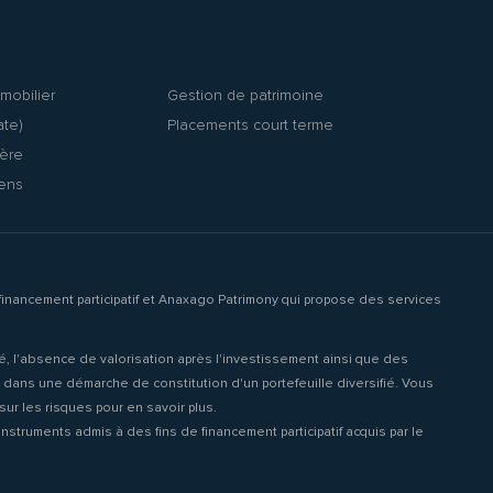
mobilier
Gestion de patrimoine
ate)
Placements court terme
ière
iens
inancement participatif et Anaxago Patrimony qui propose des services
ité, l'absence de valorisation après l'investissement ainsi que des
it dans une démarche de constitution d'un portefeuille diversifié. Vous
ur les risques pour en savoir plus.
struments admis à des fins de financement participatif acquis par le