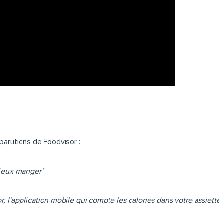
arutions de Foodvisor :
mieux manger"
r, l'application mobile qui compte les calories dans votre assiett