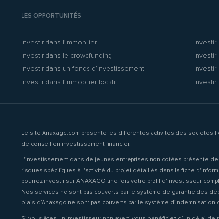
LES OPPORTUNITÉS
Investir dans l’immobilier
Investir
Investir dans le crowdfunding
Investir
Investir dans un fonds d’investissement
Investir
Investir dans l’immobilier locatif
Investir
Le site Anaxago.com présente les différentes activités des sociétés 
de conseil en investissement financier.
L'investissement dans de jeunes entreprises non cotées présente des risq
risques spécifiques à l'activité du projet détaillés dans la fiche d'inf
pourrez investir sur ANAXAGO une fois votre profil d'investisseur comp
Nos services ne sont pas couverts par le système de garantie des dépôt
biais d’Anaxago ne sont pas couverts par le système d’indemnisation d
Si vous êtes un investisseur non averti vous bénéficiez d’un délai de r