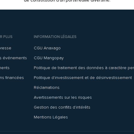
de constitution d’un portefeuille diversifié.
R PLUS
INFORMATION LÉGALES
presse
CGU Anaxago
ns événements
CGU Mangopay
ments
Politique de traitement des données à caractère pe
ns financées
Politique d'investissement et de désinvestissement
Réclamations
Avertissements sur les risques
Gestion des conflits d'intérêts
Mentions Légales