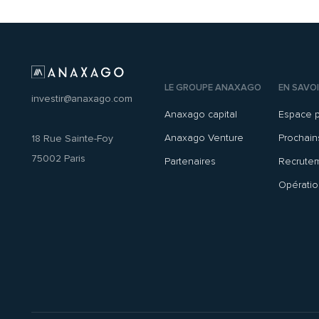
LE GROUPE ANAXAGO
EN SAVOI
investir@anaxago.com
Anaxago capital
Espace 
Anaxago Venture
Prochai
18 Rue Sainte-Foy
75002 Paris
Partenaires
Recrute
Opératio