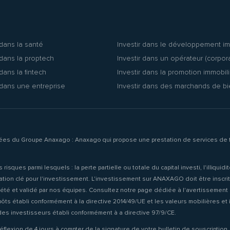
 dans la santé
Investir dans le développement im
 dans la proptech
Investir dans un opérateur (corpor
 dans la fintech
Investir dans la promotion immobil
 dans une entreprise
Investir dans des marchands de b
liées du Groupe Anaxago : Anaxago qui propose une prestation de services de f
ues parmi lesquels : la perte partielle ou totale du capital investi, l'illiquid
ormation clé pour l'investissement. L'investissement sur ANAXAGO doit être inscr
lété et validé par nos équipes. Consultez notre page dédiée à l'avertissement s
s établi conformément à la directive 2014/49/UE et les valeurs mobilières et in
es investisseurs établi conformément à a directive 97/9/CE.
éflexion de 4 jours à compter de la signature de votre bulletin de souscription.