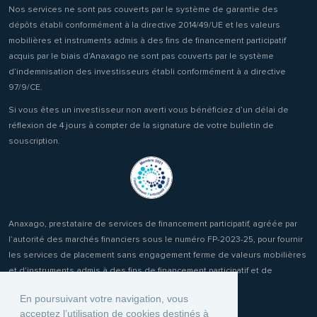
Nos services ne sont pas couverts par le système de garantie des
dépôts établi conformément à la directive 2014/49/UE et les valeurs
mobilières et instruments admis à des fins de financement participatif
acquis par le biais d’Anaxago ne sont pas couverts par le système
d’indemnisation des investisseurs établi conformément à a directive
97/9/CE.
Si vous êtes un investisseur non averti vous bénéficiez d’un délai de
réflexion de 4 jours à compter de la signature de votre bulletin de
souscription.
Anaxago, prestataire de services de financement participatif, agréée par
l’autorité des marchés financiers sous le numéro FP-2023-25, pour fournir
les services de placement sans engagement ferme de valeurs mobilières
et d'instruments admis à des fins de financement participatif et de
réception transmission d'ordres clients.
En poursuivant votre navigation, vous
acceptez l’utilisation de cookies destinés à