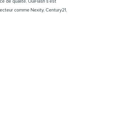
ice de qualité. OuiFlash s’est
u secteur comme
Nexity
,
Century21
,