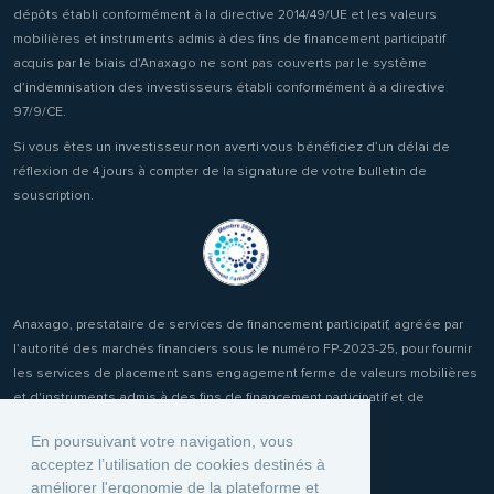
dépôts établi conformément à la directive 2014/49/UE et les valeurs
mobilières et instruments admis à des fins de financement participatif
acquis par le biais d’Anaxago ne sont pas couverts par le système
d’indemnisation des investisseurs établi conformément à a directive
97/9/CE.
Si vous êtes un investisseur non averti vous bénéficiez d’un délai de
réflexion de 4 jours à compter de la signature de votre bulletin de
souscription.
Anaxago, prestataire de services de financement participatif, agréée par
l’autorité des marchés financiers sous le numéro FP-2023-25, pour fournir
les services de placement sans engagement ferme de valeurs mobilières
et d'instruments admis à des fins de financement participatif et de
réception transmission d'ordres clients.
En poursuivant votre navigation, vous
acceptez l’utilisation de cookies destinés à
améliorer l'ergonomie de la plateforme et