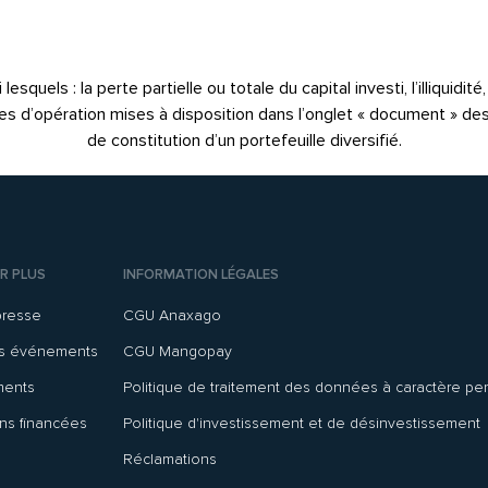
quels : la perte partielle ou totale du capital investi, l’illiquidit
notes d’opération mises à disposition dans l’onglet « document » de
de constitution d’un portefeuille diversifié.
R PLUS
INFORMATION LÉGALES
presse
CGU Anaxago
ns événements
CGU Mangopay
ments
Politique de traitement des données à caractère pe
ns financées
Politique d'investissement et de désinvestissement
Réclamations