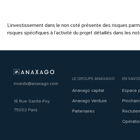
L’investissement dans le non coté présente des risques parmi les
risques spécifiques à l’activité du projet détaillés dans les 
LE GROUPE ANAXAGO
EN SAVOI
investir@anaxago.com
Anaxago capital
Espace 
Anaxago Venture
Prochai
18 Rue Sainte-Foy
75002 Paris
Partenaires
Recrute
Opératio