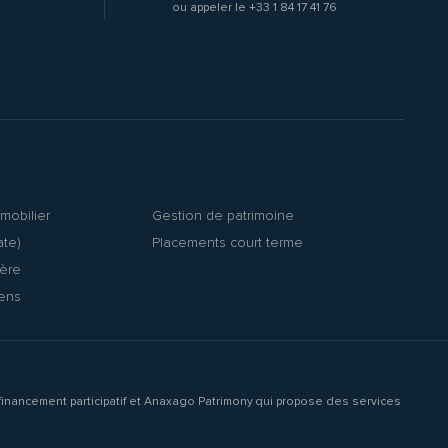
ou appeler le
+33 1 84 17 41 76
mobilier
Gestion de patrimoine
ate)
Placements court terme
ière
iens
inancement participatif et Anaxago Patrimony qui propose des services