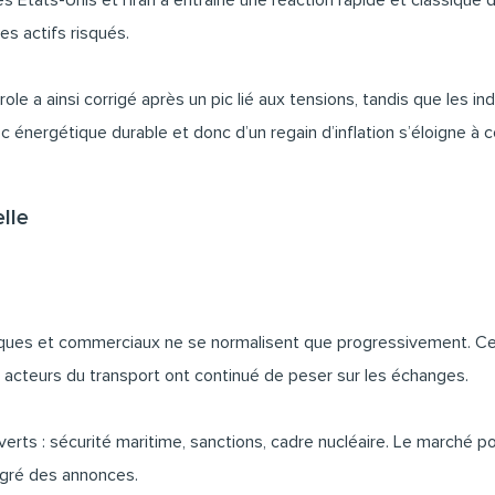
s États-Unis et l’Iran a entraîné une réaction rapide et classique
des actifs risqués.
role a ainsi corrigé après un pic lié aux tensions, tandis que les i
c énergétique durable et donc d’un regain d’inflation s’éloigne à 
lle
étiques et commerciaux ne se normalisent que progressivement. Ces 
 acteurs du transport ont continué de peser sur les échanges.
uverts : sécurité maritime, sanctions, cadre nucléaire. Le marché p
 gré des annonces.