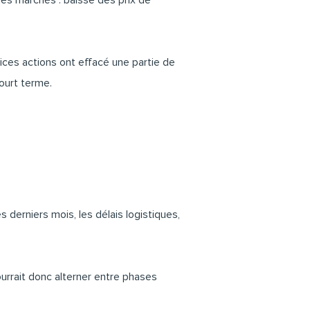
 des marchés : baisse des prix de
ndices actions ont effacé une partie de
court terme.
derniers mois, les délais logistiques,
ourrait donc alterner entre phases