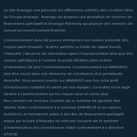
Le site Anaxago.com présente les différentes activités des sociétés liées
du Groupe Anaxago : Anaxago qui propose une prestation de services de
financement participatif et Anaxago Patrimony qui propose des services de
conseil en investissement financier.
L'investissement dans de jeunes entreprises non cotées présente des
risques parmi lesquels : la perte partielle ou totale du capital investi,
l'illiquidité, l'absence de valorisation après l'investissement ainsi que des
risques spécifiques à l'activité du projet détaillés dans la fiche
d'information clé pour l'investissement. L'investissement sur ANAXAGO
doit être inscrit dans une démarche de constitution d'un portefeuille
diversifié. Vous pourrez investir sur ANAXAGO une fois votre profil
d'investisseur complété et validé par nos équipes. Consultez notre page
dédiée à l'avertissement sur les risques pour en savoir plus.
Nos services ne sont pas couverts par le système de garantie des
dépôts établi conformément à la directive 2014/49/UE et les valeurs
mobilières et instruments admis à des fins de financement participatif
acquis par le biais d’Anaxago ne sont pas couverts par le système
d’indemnisation des investisseurs établi conformément à a directive
97/9/CE.