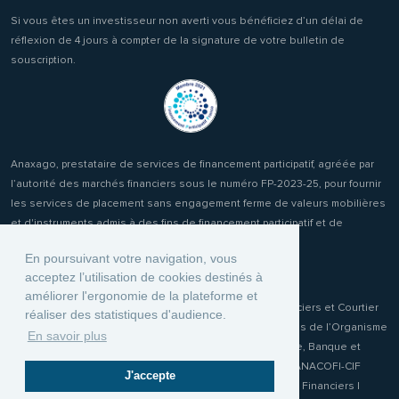
Si vous êtes un investisseur non averti vous bénéficiez d’un délai de
réflexion de 4 jours à compter de la signature de votre bulletin de
souscription.
Anaxago, prestataire de services de financement participatif, agréée par
l’autorité des marchés financiers sous le numéro FP-2023-25, pour fournir
les services de placement sans engagement ferme de valeurs mobilières
et d'instruments admis à des fins de financement participatif et de
réception transmission d'ordres clients.
En poursuivant votre navigation, vous
acceptez l’utilisation de cookies destinés à
améliorer l'ergonomie de la plateforme et
Anaxago Patrimony, conseiller en Investissements Financiers et Courtier
réaliser des statistiques d'audience.
d'Assurance ou de réassurance (COA) immatriculée auprès de l’Organisme
En savoir plus
pour le Registre unique des Intermédiaires en Assurance, Banque et
Finance (ORIAS) sous le numéro 19001970. Membre de l'ANACOFI-CIF
J'accepte
n°E009115 association agréée par l'Autorité des Marchés Financiers |