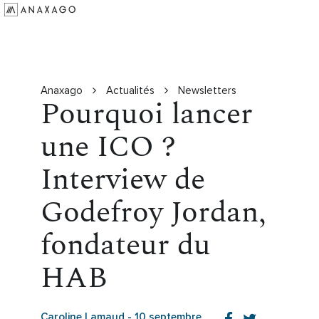
Investir
Groupe Anaxago
Ressources
Anaxago
Actualités
Newsletters
Pourquoi lancer
une ICO ?
Interview de
Godefroy Jordan,
fondateur du
HAB
Caroline Lamaud
-
10 septembre