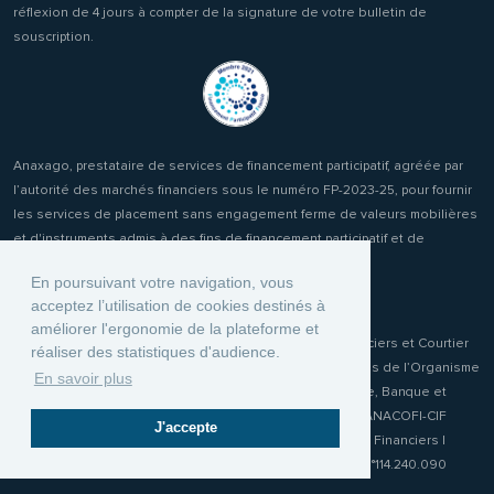
réflexion de 4 jours à compter de la signature de votre bulletin de
souscription.
Anaxago, prestataire de services de financement participatif, agréée par
l’autorité des marchés financiers sous le numéro FP-2023-25, pour fournir
les services de placement sans engagement ferme de valeurs mobilières
et d'instruments admis à des fins de financement participatif et de
réception transmission d'ordres clients.
En poursuivant votre navigation, vous
acceptez l’utilisation de cookies destinés à
améliorer l'ergonomie de la plateforme et
Anaxago Patrimony, conseiller en Investissements Financiers et Courtier
réaliser des statistiques d'audience.
d'Assurance ou de réassurance (COA) immatriculée auprès de l’Organisme
En savoir plus
pour le Registre unique des Intermédiaires en Assurance, Banque et
Finance (ORIAS) sous le numéro 19001970. Membre de l'ANACOFI-CIF
J'accepte
n°E009115 association agréée par l'Autorité des Marchés Financiers |
Responsabilité Civile Professionnelle MMA IARD Police n°114.240.090