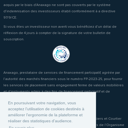
acquis par le biais d’Anaxago ne sont pas couverts par le système
d’indemnisation des investisseurs établi conformément à a directive
97/9/CE.
Si vous êtes un investisseur non averti vous bénéficiez d’un délai de
réflexion de 4 jours à compter de la signature de votre bulletin de
souscription.
Anaxago, prestataire de services de financement participatif, agréée par
l’autorité des marchés financiers sous le numéro FP-2023-25, pour fournir
les services de placement sans engagement ferme de valeurs mobilières
et d'instruments admis à des fins de financement participatif et de
réception transmission d'ordres clients.
En poursuivant votre navigation, vous
acceptez l’utilisation de cookies destinés à
améliorer l'ergonomie de la plateforme et
Anaxago Patrimony, conseiller en Investissements Financiers et Courtier
réaliser des statistiques d'audience.
d'Assurance ou de réassurance (COA) immatriculée auprès de l’Organisme
En savoir plus