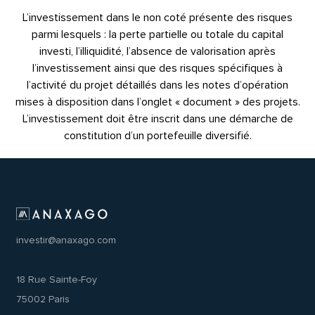
L’investissement dans le non coté présente des risques
parmi lesquels : la perte partielle ou totale du capital
investi, l’illiquidité, l’absence de valorisation après
l’investissement ainsi que des risques spécifiques à
l’activité du projet détaillés dans les notes d’opération
mises à disposition dans l’onglet « document » des projets.
L’investissement doit être inscrit dans une démarche de
constitution d’un portefeuille diversifié.
investir@anaxago.com
18 Rue Sainte-Foy
75002 Paris