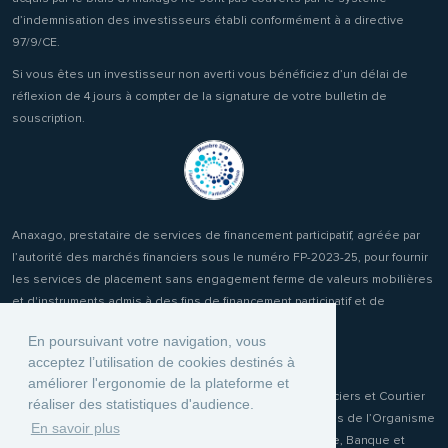
d’indemnisation des investisseurs établi conformément à a directive
97/9/CE.
Si vous êtes un investisseur non averti vous bénéficiez d’un délai de
réflexion de 4 jours à compter de la signature de votre bulletin de
souscription.
Anaxago, prestataire de services de financement participatif, agréée par
l’autorité des marchés financiers sous le numéro FP-2023-25, pour fournir
les services de placement sans engagement ferme de valeurs mobilières
et d'instruments admis à des fins de financement participatif et de
réception transmission d'ordres clients.
En poursuivant votre navigation, vous
acceptez l’utilisation de cookies destinés à
améliorer l'ergonomie de la plateforme et
Anaxago Patrimony, conseiller en Investissements Financiers et Courtier
réaliser des statistiques d'audience.
d'Assurance ou de réassurance (COA) immatriculée auprès de l’Organisme
En savoir plus
pour le Registre unique des Intermédiaires en Assurance, Banque et