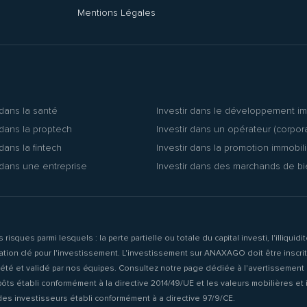
Mentions Légales
 dans la santé
Investir dans le développement im
 dans la proptech
Investir dans un opérateur (corpor
 dans la fintech
Investir dans la promotion immobil
 dans une entreprise
Investir dans des marchands de b
ues parmi lesquels : la perte partielle ou totale du capital investi, l'illiquid
ormation clé pour l'investissement. L'investissement sur ANAXAGO doit être inscr
lété et validé par nos équipes. Consultez notre page dédiée à l'avertissement s
s établi conformément à la directive 2014/49/UE et les valeurs mobilières et in
es investisseurs établi conformément à a directive 97/9/CE.