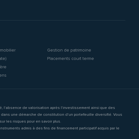
mobilier
Gestion de patrimoine
ate)
Placements court terme
ière
iens
ité, l'absence de valorisation après l'investissement ainsi que des
it dans une démarche de constitution d'un portefeuille diversifié. Vous
ur les risques pour en savoir plus.
struments admis à des fins de financement participatif acquis par le