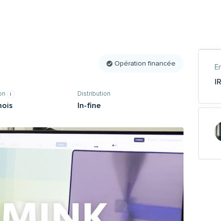
Opération financée
En
I
zon
Distribution
mois
In-fine