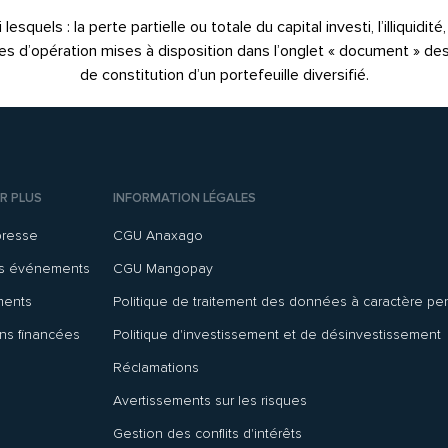
quels : la perte partielle ou totale du capital investi, l’illiquidit
notes d’opération mises à disposition dans l’onglet « document » de
de constitution d’un portefeuille diversifié.
R PLUS
INFORMATION LÉGALES
presse
CGU Anaxago
ns événements
CGU Mangopay
ments
Politique de traitement des données à caractère pe
ns financées
Politique d'investissement et de désinvestissement
Réclamations
Avertissements sur les risques
Gestion des conflits d'intérêts