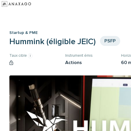
Investir
Groupe Anaxago
Startup & PME
Ressources
Hummink (éligible JEIC)
PSFP
Taux cible
Instrument émis
Hori
Actions
60 