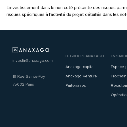
L’investissement dans le non coté présente des risques parmi les
risques spécifiques à l’activité du projet détaillés dans les 
LE GROUPE ANAXAGO
EN SAVOI
investir@anaxago.com
Anaxago capital
Espace 
Anaxago Venture
Prochai
18 Rue Sainte-Foy
75002 Paris
Partenaires
Recrute
Opératio