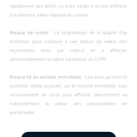
rapidement ses actifs, ou à les céder à un prix inférieur
à la dernière valeur liquidative connue.
Risque de crédit :
La dégradation de la qualité d'un
émetteur peut conduire à une baisse de valeur des
instruments émis par celui-ci et à affecter
défavorablement la valeur liquidative du FCPR.
Risque lié au secteur immobilier :
Les sous-jacents et
sociétés cibles évoluant sur le marché immobilier, tout
retournement de cycle peut affecter directement ou
indirectement la valeur des participations en
portefeuille.