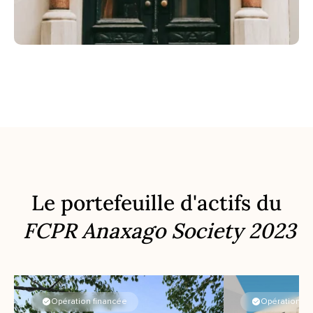
Le portefeuille d'actifs du
FCPR Anaxago Society 2023
Opération financée
Opération fi