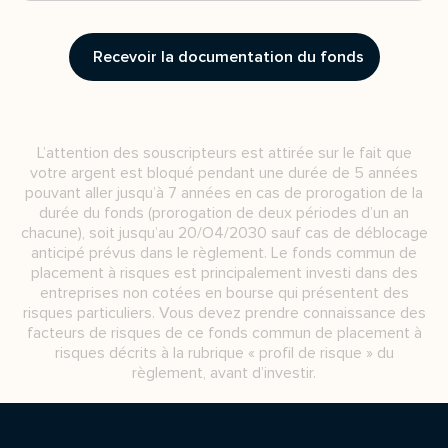
Recevoir la documentation du fonds
L’attention des souscripteurs est attirée sur le fait que
votre argent est bloqué pendant une durée de 5 années
pouvant aller jusqu’à 7 années en cas de prorogation de la
durée du fonds (prorogation de deux périodes d’un an
chacune), soit jusqu’au 20/O4/2030 sauf cas de déblocage
anticipé prévus dans le règlement. Le fonds commun de
placement à risques est principalement investi dans des
entreprises non cotées en bourse qui présentent des
risques particuliers. Vous devez prendre connaissance des
facteurs de risques de ce fonds commun de placement à
risques décrits à la rubrique « profil de risque » du
règlement, avant d’investir.