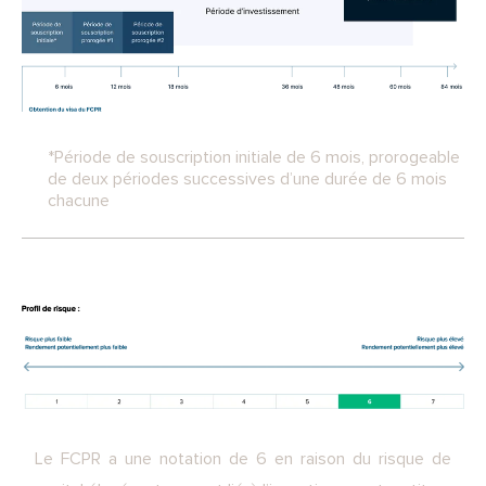
*Période de souscription initiale de 6 mois, prorogeable
de deux périodes successives d’une durée de 6 mois
chacune
Le FCPR a une notation de 6 en raison du risque de